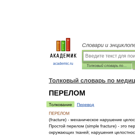
Словари и энциклоп
academic.ru
Толковый словарь по медицине
Толковый словарь по меди
ПЕРЕЛОМ
Толкование
Перевод
ПЕРЕЛОМ
(
fracture
) -
механическое
нарушение
целос
Простой
перелом
(
simple
fracture
) -
это
пе
окружающих
тканей
;
нарушения
целостнос