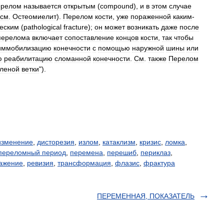
ерелом
называется
открытым
(
compound
),
и
в
этом
случае
см
.
Остеомиелит
).
Перелом
кости
,
уже
пораженной
каким
-
ческим
(
pathological
fracture
);
он
может
возникать
даже
после
перелома
включает
сопоставление
концов
кости
,
так
чтобы
иммобилизацию
конечности
с
помощью
наружной
шины
или
ю
реабилитацию
сломанной
конечности
.
См
.
также
Перелом
еленой
ветки
").
изменение
,
дисторезия
,
излом
,
катаклизм
,
кризис
,
ломка
,
переломный период
,
перемена
,
перешиб
,
периклаз
,
ажение
,
ревизия
,
трансформация
,
флазис
,
фрактура
ПЕРЕМЕННАЯ, ПОКАЗАТЕЛЬ